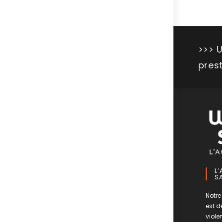
>>> 
pres
L
S
Notr
est d
viole