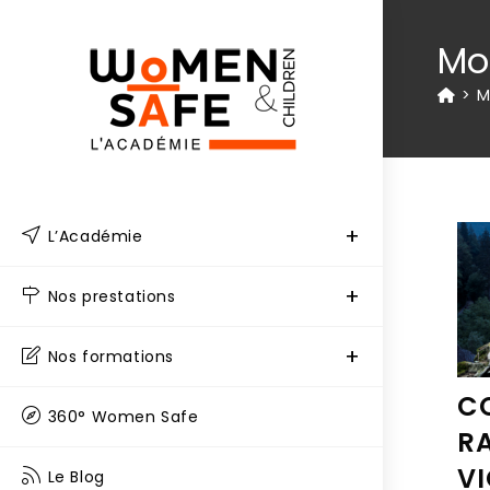
Mo
>
M
L’Académie
Nos prestations
Nos formations
C
360° Women Safe
RA
VI
Le Blog