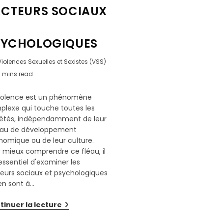
ACTEURS SOCIAUX
SYCHOLOGIQUES
Violences Sexuelles et Sexistes (VSS)
6 mins read
violence est un phénomène
plexe qui touche toutes les
iétés, indépendamment de leur
eau de développement
omique ou de leur culture.
 mieux comprendre ce fléau, il
essentiel d'examiner les
eurs sociaux et psychologiques
en sont à…
tinuer la lecture