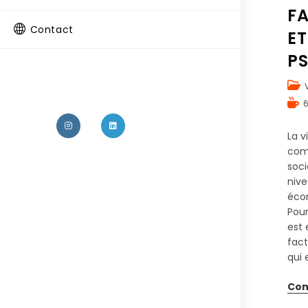
F
Contact
ET
P
La 
com
soc
niv
écon
Pour
est 
fact
qui 
Con