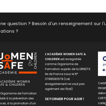
Une question ? Besoin d'un renseignement sur l'
tations ?
L’ACADÉMIE WOMEN SAFE &
CHILDREN
est enregistrée
comme Organisme de
Formation auprès de la DRIEETS
Ile de France sous le N°
11788580578 (cet
’ACADÉMIE WOMEN
Certi
enregistrement ne vaut pas
AFE & CHILDREN
FR08
agrément de l’Etat).
déliv
e Organisme de Formation
CERTI
édié à la prévention des
SE FORMER POUR AGIR !
catég
nces, à la promotion d’un